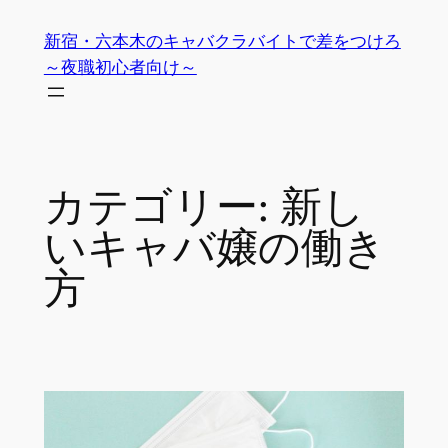
内
新宿・六本木のキャバクラバイトで差をつけろ
容
～夜職初心者向け～
を
ス
キ
ッ
プ
カテゴリー:
新し
いキャバ嬢の働き
方