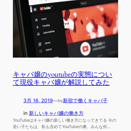
キャバ嬢のyoutubeの実態につい
て現役キャバ嬢が解説してみた
3月 16, 2019
—
新宿で働くキャバ子
by
in
新しいキャバ嬢の働き方
YouTubeはキャバ嬢の新しい働き方になってきてる 今の
若い子たちは、私も含めてYouTubeの虜。みんな何…