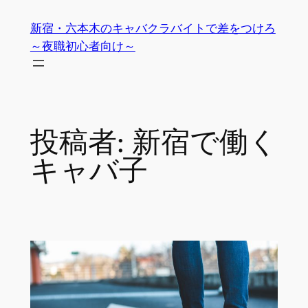
内
新宿・六本木のキャバクラバイトで差をつけろ
容
～夜職初心者向け～
を
ス
キ
ッ
プ
投稿者:
新宿で働く
キャバ子