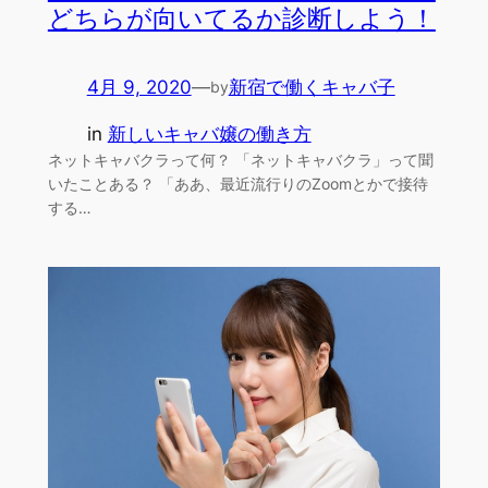
どちらが向いてるか診断しよう！
4月 9, 2020
—
新宿で働くキャバ子
by
in
新しいキャバ嬢の働き方
ネットキャバクラって何？ 「ネットキャバクラ」って聞
いたことある？ 「ああ、最近流行りのZoomとかで接待
する…