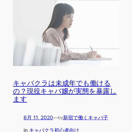
キャバクラは未成年でも働ける
の？現役キャバ嬢が実態を暴露し
ます
6月 11, 2020
—
新宿で働くキャバ子
by
in
キャバクラ初心者向け