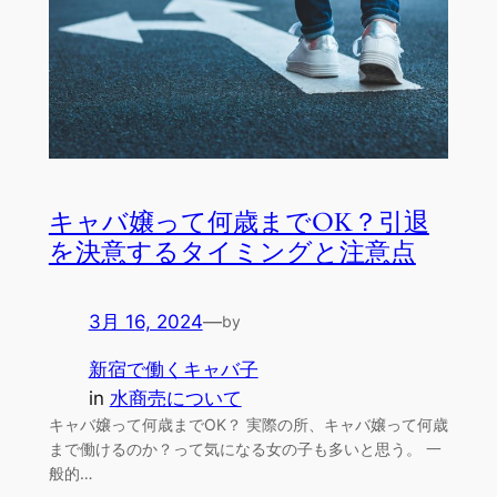
キャバ嬢って何歳までOK？引退
を決意するタイミングと注意点
3月 16, 2024
—
by
新宿で働くキャバ子
in
水商売について
キャバ嬢って何歳までOK？ 実際の所、キャバ嬢って何歳
まで働けるのか？って気になる女の子も多いと思う。 一
般的…