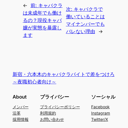
←
前:
キャバクラ
次:
キャバクラで
は未成年でも働け
働いていることは
るの？現役キャバ
マイナンバーでも
嬢が実態を暴露し
バレない理由
→
ます
新宿・六本木のキャバクラバイトで差をつけろ
～夜職初心者向け～
About
プライバシー
ソーシャル
メンバー
プライバシーポリシー
Facebook
沿革
利用規約
Instagram
採用情報
お問い合わせ
Twitter/X