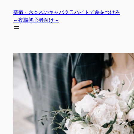
内
新宿・六本木のキャバクラバイトで差をつけろ
容
～夜職初心者向け～
を
ス
キ
ッ
プ