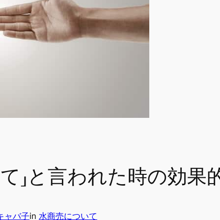
って」と言われた時の効果
キャバ子
in
水商売について