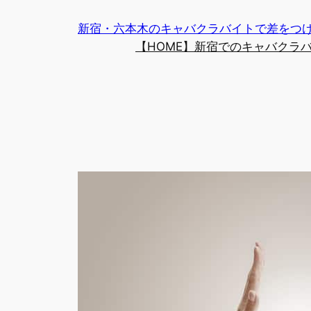
内
新宿・六本木のキャバクラバイトで差をつ
容
【HOME】新宿でのキャバクラ
を
ス
キ
ッ
プ